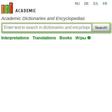
RU
DE
ES
FR
en-academic.com
Academic Dictionaries and Encyclopedias
Search!
Interpretations
Translations
Books
Игры ⚽