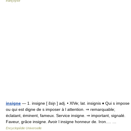
françoyse
insigne
— 1. insigne [ ɛ̃siɲ ] adj. • XIVe; lat. insignis ♦ Qui s impose
ou qui est digne de s imposer à l attention. ⇒ remarquable;
éclatant, éminent, fameux. Service insigne. ⇒ important, signalé.
Faveur, grâce insigne. Avoir l insigne honneur de. Iron.… …
Encyclopédie Universelle