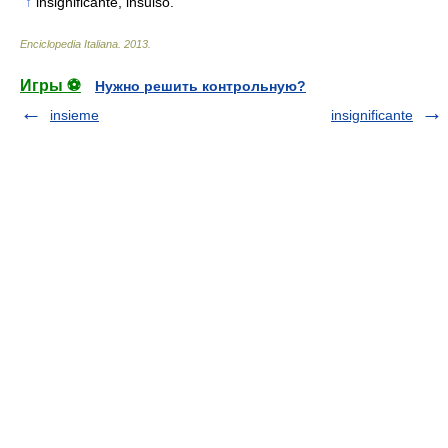
↑
insignificante, insulso.
Enciclopedia Italiana
.
2013
.
Игры ⚽
Нужно решить контрольную?
insieme
insignificante