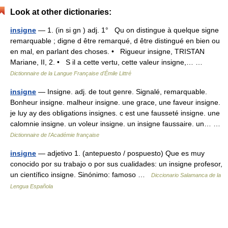
Look at other dictionaries:
insigne
— 1. (in si gn ) adj. 1° Qu on distingue à quelque signe
remarquable ; digne d être remarqué, d être distingué en bien ou
en mal, en parlant des choses. • Rigueur insigne, TRISTAN
Mariane, II, 2. • S il a cette vertu, cette valeur insigne,… …
Dictionnaire de la Langue Française d'Émile Littré
insigne
— Insigne. adj. de tout genre. Signalé, remarquable.
Bonheur insigne. malheur insigne. une grace, une faveur insigne.
je luy ay des obligations insignes. c est une fausseté insigne. une
calomnie insigne. un voleur insigne. un insigne faussaire. un… …
Dictionnaire de l'Académie française
insigne
— adjetivo 1. (antepuesto / pospuesto) Que es muy
conocido por su trabajo o por sus cualidades: un insigne profesor,
un científico insigne. Sinónimo: famoso …
Diccionario Salamanca de la
Lengua Española