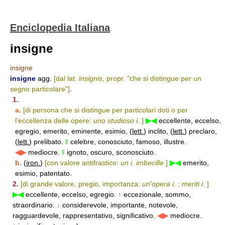
Enciclopedia Italiana
insigne
insigne
insigne
agg.
[dal lat.
insignis
, propr. "che si distingue per un
segno particolare"]
.
1.
a.
[di persona che si distingue per particolari doti o per
l'eccellenza delle opere:
uno studioso i.
]
▶◀
eccellente, eccelso,
egregio, emerito, eminente, esimio, (
lett.
) inclito, (
lett.
) preclaro,
(
lett.
) prelibato.
‖
celebre, conosciuto, famoso, illustre.
◀▶
mediocre.
‖
ignoto, oscuro, sconosciuto.
b.
(
iron.
)
[con valore antifrastico:
un i. imbecille
]
▶◀
emerito,
esimio, patentato.
2.
[di grande valore, pregio, importanza:
un'opera i.
;
meriti i.
]
▶◀
eccellente, eccelso, egregio.
↑
eccezionale, sommo,
straordinario.
↓
considerevole, importante, notevole,
ragguardevole, rappresentativo, significativo.
◀▶
mediocre.