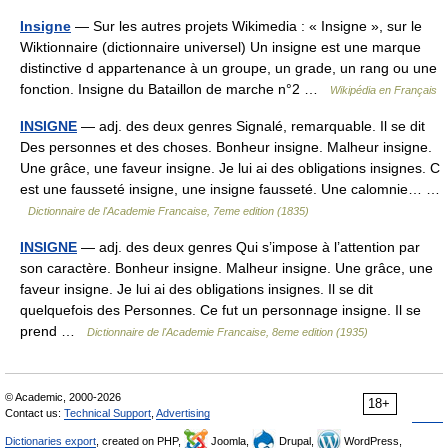
Insigne
— Sur les autres projets Wikimedia : « Insigne », sur le
Wiktionnaire (dictionnaire universel) Un insigne est une marque
distinctive d appartenance à un groupe, un grade, un rang ou une
fonction. Insigne du Bataillon de marche n°2 …
Wikipédia en Français
INSIGNE
— adj. des deux genres Signalé, remarquable. Il se dit
Des personnes et des choses. Bonheur insigne. Malheur insigne.
Une grâce, une faveur insigne. Je lui ai des obligations insignes. C
est une fausseté insigne, une insigne fausseté. Une calomnie… …
Dictionnaire de l'Academie Francaise, 7eme edition (1835)
INSIGNE
— adj. des deux genres Qui s’impose à l’attention par
son caractère. Bonheur insigne. Malheur insigne. Une grâce, une
faveur insigne. Je lui ai des obligations insignes. Il se dit
quelquefois des Personnes. Ce fut un personnage insigne. Il se
prend …
Dictionnaire de l'Academie Francaise, 8eme edition (1935)
© Academic, 2000-2026
18+
Contact us:
Technical Support
,
Advertising
Dictionaries export
, created on PHP,
Joomla,
Drupal,
WordPress,