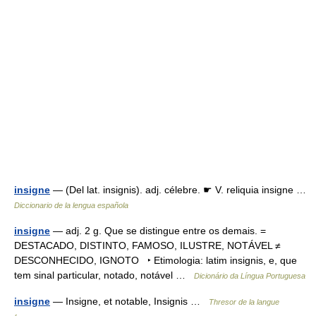
insigne
— (Del lat. insignis). adj. célebre. ☛ V. reliquia insigne …
Diccionario de la lengua española
insigne
— adj. 2 g. Que se distingue entre os demais. =
DESTACADO, DISTINTO, FAMOSO, ILUSTRE, NOTÁVEL ≠
DESCONHECIDO, IGNOTO ‣ Etimologia: latim insignis, e, que
tem sinal particular, notado, notável …
Dicionário da Língua Portuguesa
insigne
— Insigne, et notable, Insignis …
Thresor de la langue